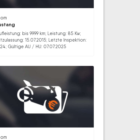
oom
ustang
ufleistung: bis 9999 km; Leistung: 85 Kw;
stzulassung: 15.07.2015; Letzte Inspektion:
24; Gültige AU / HU: 07.07.2025
oom