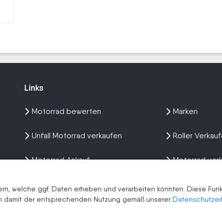
Links
Links
Motorrad bewerten
Marken
Unfall Motorrad verkaufen
Roller Verkau
Motorrad Ankauf
Motorrad ver
Wir kaufen dein Bike
n, welche ggf. Daten erheben und verarbeiten könnten. Diese Funkti
men damit der entsprechenden Nutzung gemäß unserer
Datenschutzer