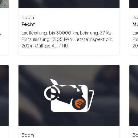
Boom
B
Fecht
M
;
Laufleistung: bis 30000 km; Leistung: 37 Kw;
La
Erstzulassung: 13.05.1994; Letzte Inspektion:
Er
2024; Gültige AU / HU:
20
Boom
B