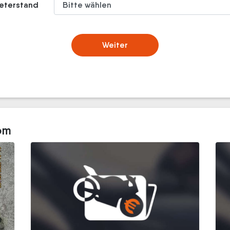
meterstand
Weiter
om