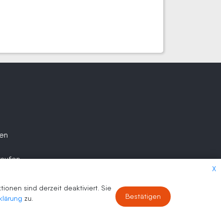
fen
kaufen
X
onen sind derzeit deaktiviert. Sie
Bestätigen
klärung
zu.