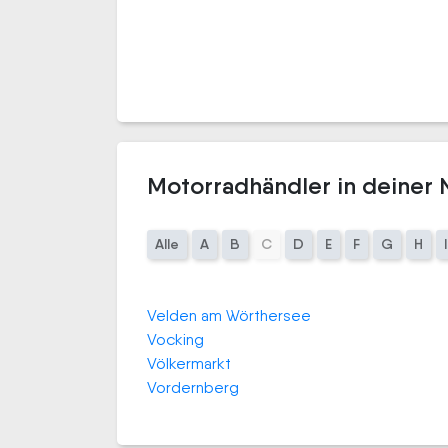
Motorradhändler in deiner
Alle
A
B
C
D
E
F
G
H
I
Velden am Wörthersee
Vocking
Völkermarkt
Vordernberg