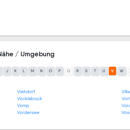
 Nähe / Umgebung
J
K
L
M
N
O
P
Q
R
S
T
U
V
W
Viehdorf
Vill
Vöcklabruck
Voi
Vomp
Vor
Vordersee
Vös