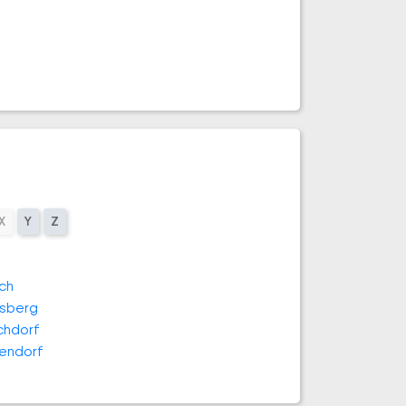
X
Y
Z
ach
tsberg
chdorf
endorf