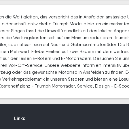
h die Welt gleiten, das verspricht das in Ansfelden ansässige
t Leidenschaft entwickelte Triumph Modelle bieten ein markant
 dieser Slogan fasst die Umweltfreundlichkeit des lokalen Ange
s die Wartungskosten sich auf ein Minimum reduzieren. Triump
er, spezialisiert sich auf Neu- und Gebrauchtmotorräder. Die 
einen Mehrwert. Erlebe Freiheit auf zwei Rädern mit dem weitr
 auf den leisen E-Rollern und E-Motorrädern. Besuchen Sie uns
ren Vor-Ort-Service. Unsere Webseite informiert interaktiv über
rzeug oder das gewünschte Motorrad in Ansfelden zu finden. E
 Verkehrsproblematik in unseren Städten und bieten eine Lösun
Kosteneffizienz - Triumph Motorräder, Service, Design - E-Sco
Links
Links