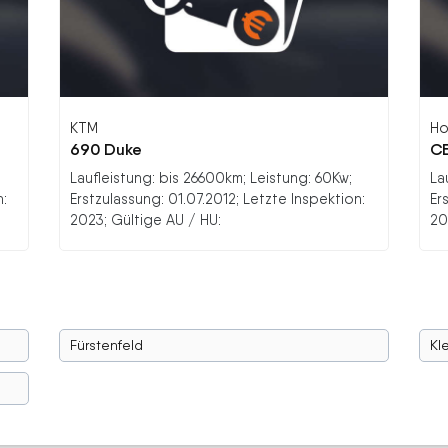
KTM
Ho
690 Duke
C
Laufleistung: bis 26600km; Leistung: 60Kw;
La
n:
Erstzulassung: 01.07.2012; Letzte Inspektion:
Er
2023; Gültige AU / HU:
20
Fürstenfeld
Kl