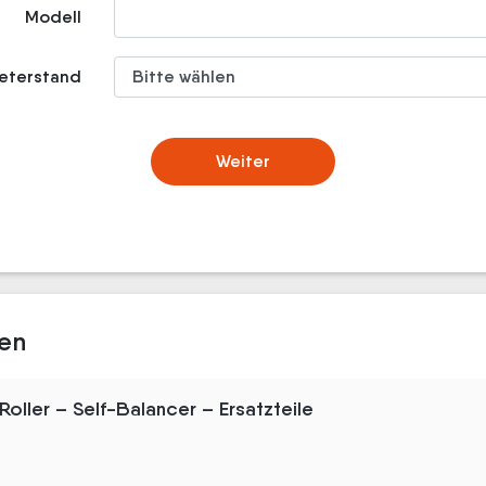
Modell
meterstand
Weiter
den
oller – Self-Balancer – Ersatzteile