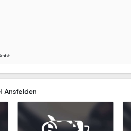
..
GmbH...
l Ansfelden