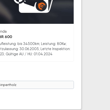
nda
BR 600
ufleistung: bis 34500km; Leistung: 80Kw;
stzulassung: 30.06.2005; Letzte Inspektion:
23; Gültige AU / HU: 01.04.2024
einpertholz