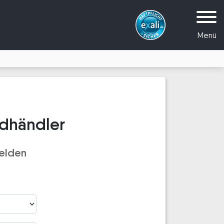
Menü
adhändler
elden