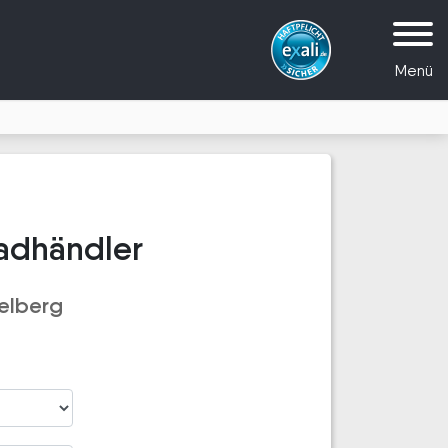
Menü
adhändler
elberg