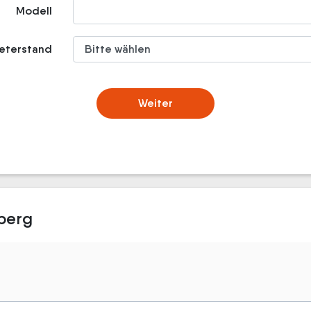
Modell
meterstand
Weiter
berg