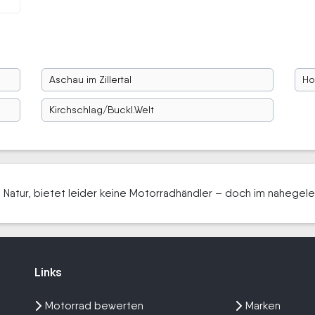
Aschau im Zillertal
Ho
Kirchschlag/Buckl.Welt
Natur, bietet leider keine Motorradhändler – doch im nahegelege
Links
Links
Motorrad bewerten
Marken