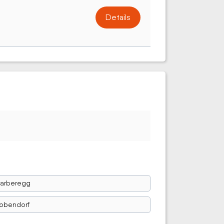
Details
arberegg
obendorf