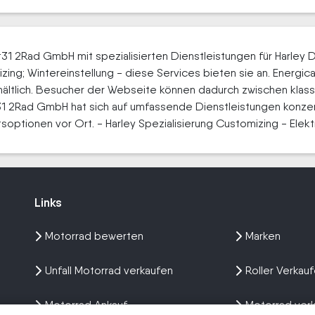
t31 2Rad GmbH mit spezialisierten Dienstleistungen für Harley 
ing; Wintereinstellung - diese Services bieten sie an. Energica
 erhältlich. Besucher der Webseite können dadurch zwischen kl
t31 2Rad GmbH hat sich auf umfassende Dienstleistungen konzent
soptionen vor Ort. - Harley Spezialisierung Customizing - Elektr
Links
Links
Motorrad bewerten
Marken
Unfall Motorrad verkaufen
Roller Verkau
Motorrad Ankauf
Motorrad ver