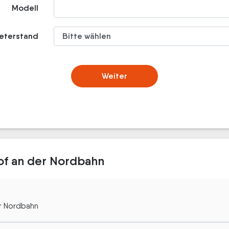
Modell
meterstand
Weiter
of an der Nordbahn
er Nordbahn