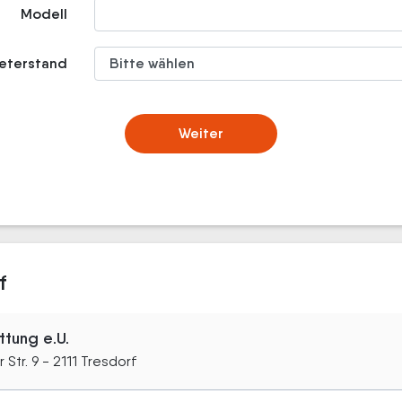
Modell
meterstand
Weiter
f
tung e.U.
 Str. 9 - 2111 Tresdorf