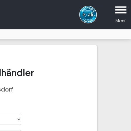
Menü
dhändler
sdorf