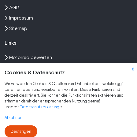
AGB
Impressum
Sitemap
Links
Motorrad bewerten
Unfall Motorrad verkaufen
X
Cookies & Datenschutz
Motorrad Ankauf
Wir verwenden Cookies & Quellen von Drittanbietern, welche ggf.
Wir kaufen dein Bike
Daten erheben und verarbeiten könnten. Diese Funktionen sind
derzeit deaktiviert. Sie können die Funktionalitäten aktivieren und
stimmen damit der entsprechenden Nutzung gemäß
Marken
unserer
Datenschutzerklärung
zu.
Roller Verkaufen
Ablehnen
Motorrad verkaufen
Bestätigen