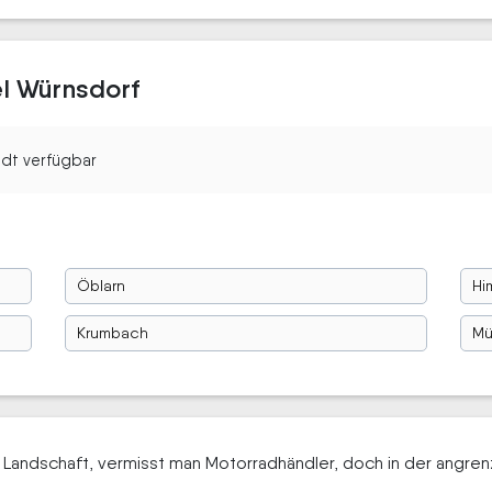
l Würnsdorf
tadt verfügbar
Öblarn
Hi
Krumbach
Mü
he Landschaft, vermisst man Motorradhändler, doch in der angr