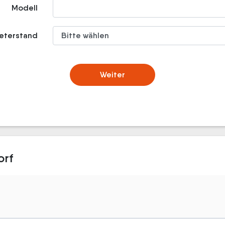
Modell
meterstand
Weiter
orf