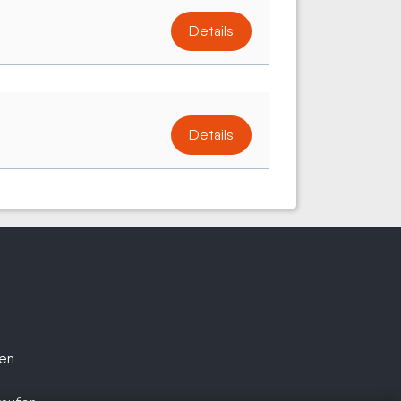
Details
Details
fen