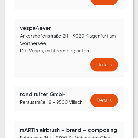
vespa4ever
Ankershofenstraße 2H - 9020 Klagenfurt am
Wörthersee
Die Vespa, mit ihrem eleganten...
Details
road rutter GmbH
Details
Peraustraße 18 - 9500 Villach
mARTin airbrush – brand – composing
Feldgasse 16a - 9300 St. Veit an der Glan