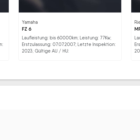
Yamaha
Ri
FZ 6
M
Laufleistung: bis 60000km; Leistung: 77Kw;
La
n:
Erstzulassung: 07.07.2007; Letzte Inspektion:
Er
2023; Gültige AU / HU:
20