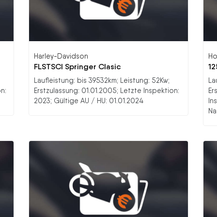
Harley-Davidson
Ho
FLSTSCI Springer Clasic
12
Laufleistung: bis 39532km; Leistung: 52Kw;
La
n:
Erstzulassung: 01.01.2005; Letzte Inspektion:
Er
2023; Gültige AU / HU: 01.01.2024
In
Na