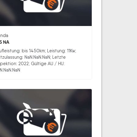
nda
5 NA
ufleistung: bis 1450km; Leistung: 11Kw;
stzulassung: NaN.NaN.NaN; Letzte
spektion: 2022; Gültige AU / HU:
N.NaN.NaN