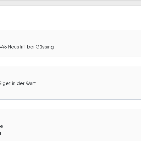
545 Neustift bei Güssing
iget in der Wart
ee
..