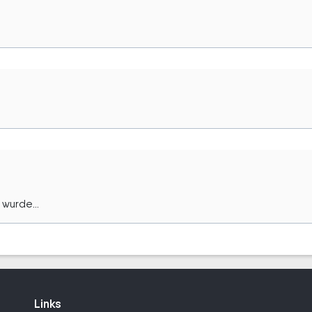
wurde...
Links
Links