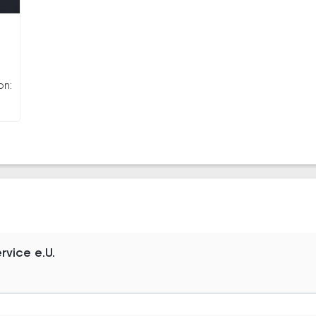
on:
rvice e.U.