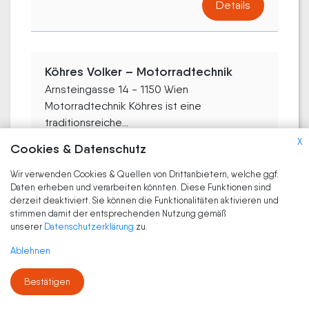
Details
Köhres Volker – Motorradtechnik
Arnsteingasse 14 - 1150 Wien
Motorradtechnik Köhres ist eine
traditionsreiche...
X
Cookies & Datenschutz
Details
Wir verwenden Cookies & Quellen von Drittanbietern, welche ggf.
Daten erheben und verarbeiten könnten. Diese Funktionen sind
derzeit deaktiviert. Sie können die Funktionalitäten aktivieren und
stimmen damit der entsprechenden Nutzung gemäß
Louis Wien-Nord –
unserer
Datenschutzerklärung
zu.
Motorradbekleidung und
Ablehnen
Motorradzubehör
Kagraner Pl. 20 - 1220 Wien
Bestätigen
Willkommen bei Louis in Wien-Nord...