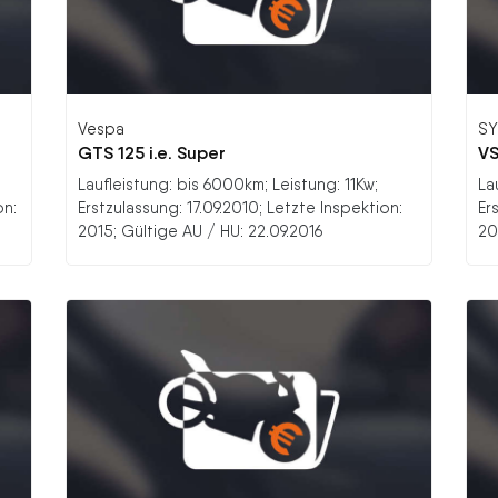
Vespa
S
GTS 125 i.e. Super
VS
Laufleistung: bis 6000km; Leistung: 11Kw;
La
on:
Erstzulassung: 17.09.2010; Letzte Inspektion:
Er
2015; Gültige AU / HU: 22.09.2016
20