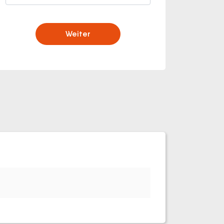
mpaign=local
Weiter