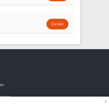
Details
fen
kaufen
X