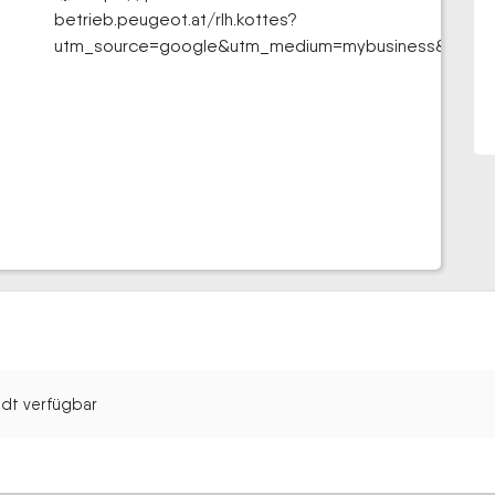
betrieb.peugeot.at/rlh.kottes?
utm_source=google&utm_medium=mybusiness&utm_ca
tadt verfügbar