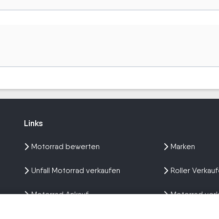
Links
Links
Motorrad bewerten
Marken
Unfall Motorrad verkaufen
Roller Verkau
Motorrad Ankauf
Motorrad ver
Wir kaufen dein Bike